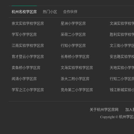
杭州名校学区房
热门小区
合作伙伴
崇文实验学校学区房
星洲小学学区房
文澜实验学校
学军小学学区房
采荷二小学区房
胜利实验学校
江南实验学校学区房
行知小学学区房
文三街小学学
育才登云小学学区房
长寿桥小学学区房
安吉路实验学
卖鱼桥小学学区房
文海实验学校学区房
天地实验小学
闻涛小学学区房
浙大二附小学区房
行知二小学区
学军之江小学学区房
竞舟第二小学学区房
钱江新城实验
关于杭州学区房网
加入
Copyright © 杭州