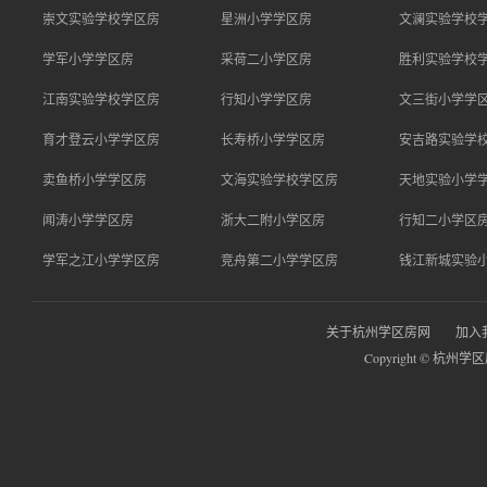
崇文实验学校学区房
星洲小学学区房
文澜实验学校
学军小学学区房
采荷二小学区房
胜利实验学校
江南实验学校学区房
行知小学学区房
文三街小学学
育才登云小学学区房
长寿桥小学学区房
安吉路实验学
卖鱼桥小学学区房
文海实验学校学区房
天地实验小学
闻涛小学学区房
浙大二附小学区房
行知二小学区
学军之江小学学区房
竞舟第二小学学区房
钱江新城实验
关于杭州学区房网
加入
Copyright © 杭州