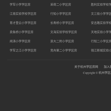
学军小学学区房
采荷二小学区房
胜利实验学校
江南实验学校学区房
行知小学学区房
文三街小学学
育才登云小学学区房
长寿桥小学学区房
安吉路实验学
卖鱼桥小学学区房
文海实验学校学区房
天地实验小学
闻涛小学学区房
浙大二附小学区房
行知二小学区
学军之江小学学区房
竞舟第二小学学区房
钱江新城实验
关于杭州学区房网
加入
Copyright © 杭州