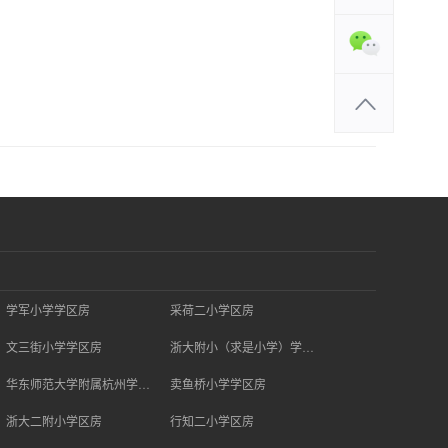
学军小学学区房
采荷二小学区房
文三街小学学区房
浙大附小（求是小学）学区房
华东师范大学附属杭州学校学区房
卖鱼桥小学学区房
浙大二附小学区房
行知二小学区房