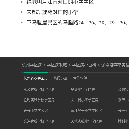
绿城明月江南对口的小学学区
宋都凯旋苑对口的小学
下马塍居民区的马塍路24、26、28、29、30
杭州学区房
>
学区房攻略
>
学区房小百科
>
保俶塔申花实
杭州名校学区房
热门小区
合作伙伴
崇文实验学校学区房
星洲小学学区房
文澜实
胜利实验学校学区房
文一街小学学区房
采荷一
天长小学学区房
育才登云小学学区房
长寿桥
文海实验学校学区房
天地实验小学学区房
胜利小