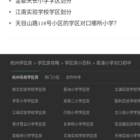
金都天长小学学区划分
江南实验学校学区划分
天目山路118号小区的学区对口哪所小学？
杭州学区房
>
学区房攻略
>
学区房小百科
>
袁浦小学对口初中
杭州名校学区房
热门小区
合作伙伴
崇文实验学校学区房
星洲小学学区房
文澜实验学校
学军小学学区房
采荷二小学区房
胜利实验学校
江南实验学校学区房
行知小学学区房
文三街小学学
育才登云小学学区房
长寿桥小学学区房
安吉路实验学
卖鱼桥小学学区房
文海实验学校学区房
天地实验小学