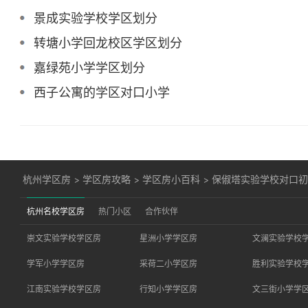
景成实验学校学区划分
转塘小学回龙校区学区划分
嘉绿苑小学学区划分
西子公寓的学区对口小学
杭州学区房
>
学区房攻略
>
学区房小百科
>
保俶塔实验学校对口
杭州名校学区房
热门小区
合作伙伴
崇文实验学校学区房
星洲小学学区房
文澜实验学校
学军小学学区房
采荷二小学区房
胜利实验学校
江南实验学校学区房
行知小学学区房
文三街小学学