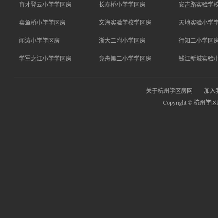
育才登云小学学区房
长寿桥小学学区房
安吉路实验学
卖鱼桥小学学区房
文海实验学校学区房
天地实验小学
闻涛小学学区房
浙大二附小学区房
行知二小学区
学军之江小学学区房
竞舟第二小学学区房
钱江新城实验
关于杭州学区房网
加入
Copyright © 杭州