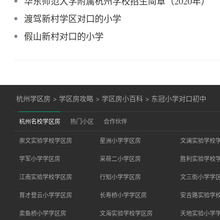
华东师范大学附属杭州学校招生简章（2020年）
渡驾新村学区对口的小学
假山新村对口的小学
杭州学区房
>
学区房攻略
>
学区房小百科
>
东冠小学对口初中
杭州名校学区房
热门小区
合作伙伴
崇文实验学校学区房
星洲小学学区房
文澜实验学校
学军小学学区房
采荷二小学区房
胜利实验学校
江南实验学校学区房
行知小学学区房
文三街小学学
育才登云小学学区房
长寿桥小学学区房
安吉路实验学
卖鱼桥小学学区房
文海实验学校学区房
天地实验小学