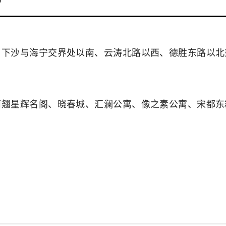
9
、下沙与海宁交界处以南、云涛北路以西、德胜东路以北
百翘星辉名阁、晓春城、汇澜公寓、像之素公寓、宋都东