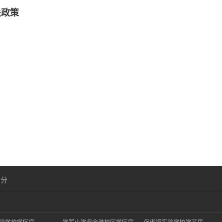
关政策
）
划分