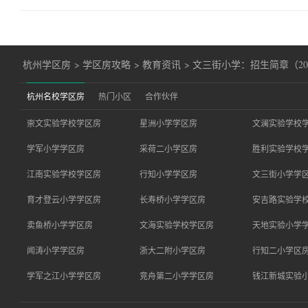
杭州学区房
>
学区房攻略
>
教育资讯
>
文三街小学：招生简章（20
杭州名校学区房
热门小区
合作伙伴
崇文实验学校学区房
星洲小学学区房
文澜实验学校
学军小学学区房
采荷二小学区房
胜利实验学校
江南实验学校学区房
行知小学学区房
文三街小学学
育才登云小学学区房
长寿桥小学学区房
安吉路实验学
卖鱼桥小学学区房
文海实验学校学区房
天地实验小学
闻涛小学学区房
浙大二附小学区房
行知二小学区
学军之江小学学区房
竞舟第二小学学区房
钱江新城实验