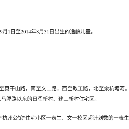
年9月1日至2014年8月31日出生的适龄儿童。
东至莫干山路，南至文二路，西至教工路，北至余杭塘河。
2.马塍路以东的日晖新村、建工新村住宅区。
“杭州公馆”住宅小区一表生、文一校区超计划数的一表