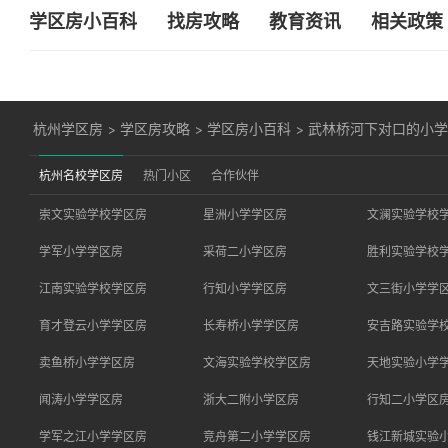
学区房小百科
找房攻略
教育资讯
相关政策
杭州学区房
>
学区房攻略
>
学区房小百科
>
武林桥河下对口的小
杭州名校学区房
热门小区
合作伙伴
崇文实验学校学区房
星洲小学学区房
文澜实验学校
学军小学学区房
采荷二小学区房
胜利实验学校
江南实验学校学区房
行知小学学区房
文三街小学学
育才登云小学学区房
长寿桥小学学区房
安吉路实验学
卖鱼桥小学学区房
文海实验学校学区房
天地实验小学
闻涛小学学区房
浙大二附小学区房
行知二小学区
学军之江小学学区房
竞舟第二小学学区房
钱江新城实验