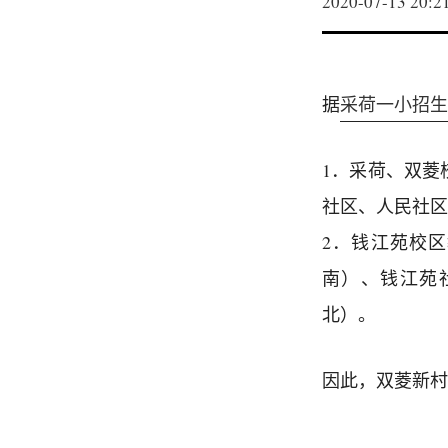
2020-07-13 20:2
据
采荷一小招生
1．采荷、双菱
社区、人民社区
2．钱江苑校
南）、钱江苑
北）。
因此，双菱新村