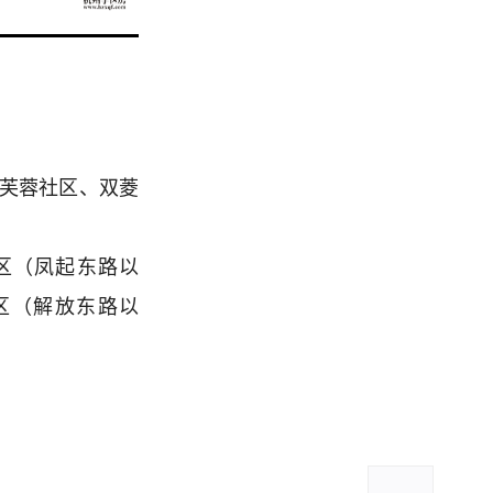
：
、芙蓉社区、双菱
区（凤起东路以
区（解放东路以