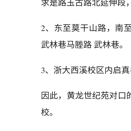
求是路玉古路北延伸段
2、东至莫干山路，南
武林巷马塍路 武林巷。
3、浙大西溪校区内启
因此，黄龙世纪苑对口
校。