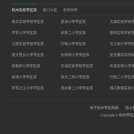
杭州名校学区房
热门小区
合作伙伴
崇文实验学校学区房
星洲小学学区房
文澜实验学校
学军小学学区房
采荷二小学区房
胜利实验学校
江南实验学校学区房
行知小学学区房
文三街小学学
育才登云小学学区房
长寿桥小学学区房
安吉路实验学
卖鱼桥小学学区房
文海实验学校学区房
天地实验小学
闻涛小学学区房
浙大二附小学区房
行知二小学区
学军之江小学学区房
竞舟第二小学学区房
钱江新城实验
关于杭州学区房网
加入
Copyright © 杭州