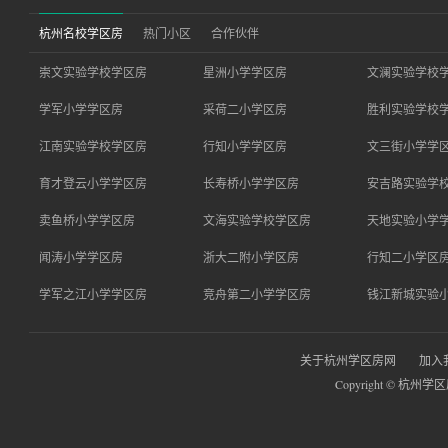
杭州名校学区房
热门小区
合作伙伴
崇文实验学校学区房
星洲小学学区房
文澜实验学校
学军小学学区房
采荷二小学区房
胜利实验学校
江南实验学校学区房
行知小学学区房
文三街小学学
育才登云小学学区房
长寿桥小学学区房
安吉路实验学
卖鱼桥小学学区房
文海实验学校学区房
天地实验小学
闻涛小学学区房
浙大二附小学区房
行知二小学区
学军之江小学学区房
竞舟第二小学学区房
钱江新城实验
关于杭州学区房网
加入
Copyright © 杭州