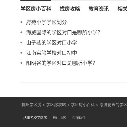
学区房小百科
找房攻略
教育资讯
相
府苑小学学区划分
海威国际的学区对口是哪所小学？
山子巷的学区对口小学
江南实验学校对口初中
阳明谷的学区对口是哪所小学？
杭州学区房
>
学区房攻略
>
学区房小百科
>
恩济花园的学
杭州名校学区房
热门小区
合作伙伴