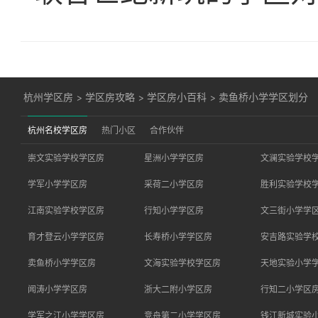
杭州学区房
>
学区房攻略
>
学区房小百科
>
卖鱼桥小学学区划分
杭州名校学区房
热门小区
合作伙伴
崇文实验学校学区房
星洲小学学区房
文澜实验学校
学军小学学区房
采荷二小学区房
胜利实验学校
江南实验学校学区房
行知小学学区房
文三街小学学
育才登云小学学区房
长寿桥小学学区房
安吉路实验学
卖鱼桥小学学区房
文海实验学校学区房
天地实验小学
闻涛小学学区房
浙大二附小学区房
行知二小学区
学军之江小学学区房
竞舟第二小学学区房
钱江新城实验