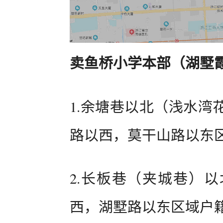
卖鱼桥小学本部（湖墅
1.余塘巷以北（浅水湾
路以西，莫干山路以东
2.长板巷（夹城巷）
西，湖墅路以东区域户