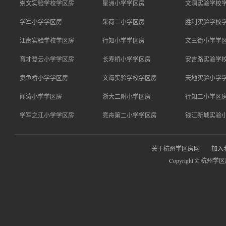
崇文实验学校学区房
星洲小学学区房
文澜实验学校
学军小学学区房
采荷二小学区房
胜利实验学校
江南实验学校学区房
行知小学学区房
文三街小学学
育才登云小学学区房
长寿桥小学学区房
安吉路实验学
卖鱼桥小学学区房
文海实验学校学区房
天地实验小学
闻涛小学学区房
浙大二附小学区房
行知二小学区
学军之江小学学区房
竞舟第二小学学区房
钱江新城实验
关于杭州学区房网
加入
Copyright © 杭州