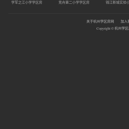
学军之江小学学区房
竞舟第二小学学区房
钱江新城实验
关于杭州学区房网
加入
Copyright © 杭州