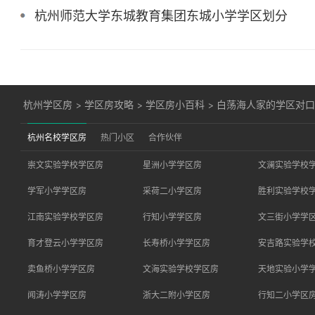
杭州师范大学东城教育集团东城小学学区划分
杭州学区房
>
学区房攻略
>
学区房小百科
>
白荡海人家的学区对
杭州名校学区房
热门小区
合作伙伴
崇文实验学校学区房
星洲小学学区房
文澜实验学校
学军小学学区房
采荷二小学区房
胜利实验学校
江南实验学校学区房
行知小学学区房
文三街小学学
育才登云小学学区房
长寿桥小学学区房
安吉路实验学
卖鱼桥小学学区房
文海实验学校学区房
天地实验小学
闻涛小学学区房
浙大二附小学区房
行知二小学区