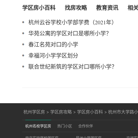
学区房小百科
找房攻略
教育资讯
相
杭州云谷学校小学部学费（2021年）
华苑公寓的学区对口是哪所小学？
春江名苑对口的小学
幸福河小学学区划分
联合世纪新筑的学区对口哪所小学？
杭州学区房
>
学区房攻略
>
学区房小百科
>
杭州市大学路
杭州名校学区房
热门小区
合作伙伴
崇文实验学校学区房
星洲小学学区房
文澜实