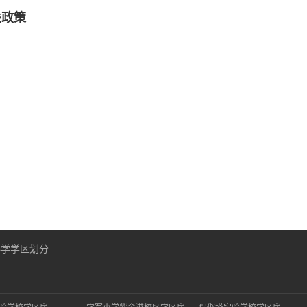
关政策
小学学区划分
验学校学区房
学军小学紫金港校区学区房
保俶塔实验学校学区房