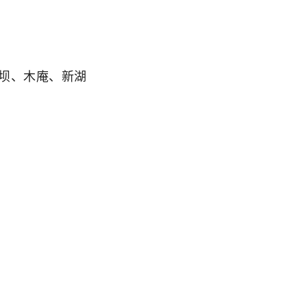
坝、木庵、新湖