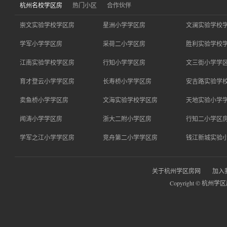
杭州名校学区房
热门小区
合作伙伴
崇文实验学校学区房
星洲小学学区房
文澜实验学校
学军小学学区房
采荷二小学区房
胜利实验学校
江南实验学校学区房
行知小学学区房
文三街小学学
育才登云小学学区房
长寿桥小学学区房
安吉路实验学
卖鱼桥小学学区房
文海实验学校学区房
天地实验小学
闻涛小学学区房
浙大二附小学区房
行知二小学区
学军之江小学学区房
竞舟第二小学学区房
钱江新城实验
关于杭州学区房网
加入
Copyright © 杭州