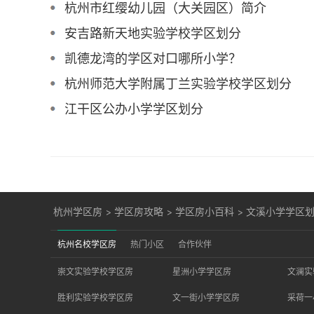
杭州市红缨幼儿园（大关园区）简介
安吉路新天地实验学校学区划分
凯德龙湾的学区对口哪所小学？
杭州师范大学附属丁兰实验学校学区划分
江干区公办小学学区划分
杭州学区房
>
学区房攻略
>
学区房小百科
>
文溪小学学区
杭州名校学区房
热门小区
合作伙伴
崇文实验学校学区房
星洲小学学区房
文澜实
胜利实验学校学区房
文一街小学学区房
采荷一