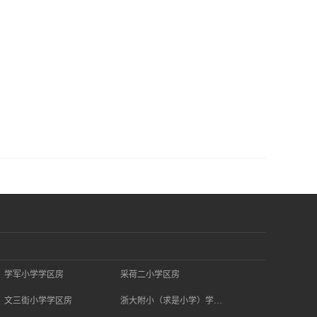
学军小学学区房
采荷二小学区房
文三街小学学区房
浙大附小（求是小学）学区房