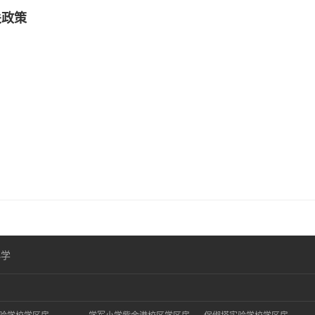
关政策
）
小学