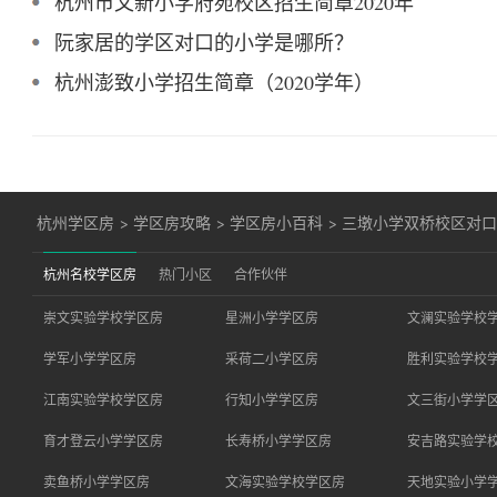
杭州市文新小学府苑校区招生简章2020年
阮家居的学区对口的小学是哪所？
杭州澎致小学招生简章（2020学年）
杭州学区房
>
学区房攻略
>
学区房小百科
>
三墩小学双桥校区对
杭州名校学区房
热门小区
合作伙伴
崇文实验学校学区房
星洲小学学区房
文澜实验学校
学军小学学区房
采荷二小学区房
胜利实验学校
江南实验学校学区房
行知小学学区房
文三街小学学
育才登云小学学区房
长寿桥小学学区房
安吉路实验学
卖鱼桥小学学区房
文海实验学校学区房
天地实验小学