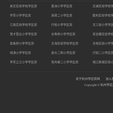
崇文实验学校学区房
星洲小学学区房
文澜实验学校
学军小学学区房
采荷二小学区房
胜利实验学校
江南实验学校学区房
行知小学学区房
文三街小学学
育才登云小学学区房
长寿桥小学学区房
安吉路实验学
卖鱼桥小学学区房
文海实验学校学区房
天地实验小学
闻涛小学学区房
浙大二附小学区房
行知二小学区
学军之江小学学区房
竞舟第二小学学区房
钱江新城实验
关于杭州学区房网
加入
Copyright © 杭州