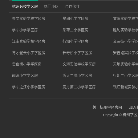
杭州名校学区房
热门小区
合作伙伴
崇文实验学校学区房
星洲小学学区房
文澜实验学校
学军小学学区房
采荷二小学区房
胜利实验学校
江南实验学校学区房
行知小学学区房
文三街小学学
育才登云小学学区房
长寿桥小学学区房
安吉路实验学
卖鱼桥小学学区房
文海实验学校学区房
天地实验小学
闻涛小学学区房
浙大二附小学区房
行知二小学区
学军之江小学学区房
竞舟第二小学学区房
钱江新城实验
关于杭州学区房网
加入
Copyright © 杭州