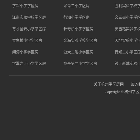
学军小学学区房
采荷二小学区房
胜利实验学校
江南实验学校学区房
行知小学学区房
文三街小学学
育才登云小学学区房
长寿桥小学学区房
安吉路实验学
卖鱼桥小学学区房
文海实验学校学区房
天地实验小学
闻涛小学学区房
浙大二附小学区房
行知二小学区
学军之江小学学区房
竞舟第二小学学区房
钱江新城实验
关于杭州学区房网
加入
Copyright © 杭州