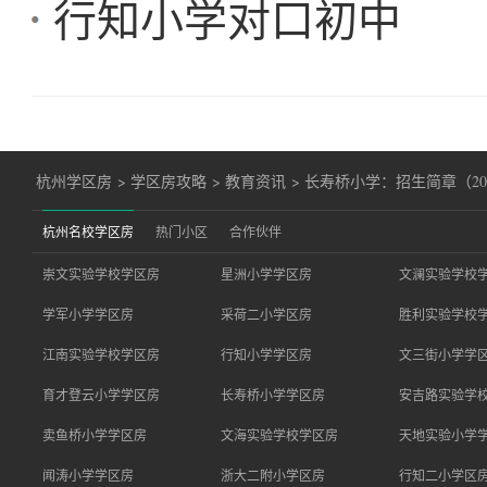
行知小学对口初中
杭州学区房
>
学区房攻略
>
教育资讯
>
长寿桥小学：招生简章（20
杭州名校学区房
热门小区
合作伙伴
崇文实验学校学区房
星洲小学学区房
文澜实验学校
学军小学学区房
采荷二小学区房
胜利实验学校
江南实验学校学区房
行知小学学区房
文三街小学学
育才登云小学学区房
长寿桥小学学区房
安吉路实验学
卖鱼桥小学学区房
文海实验学校学区房
天地实验小学
闻涛小学学区房
浙大二附小学区房
行知二小学区