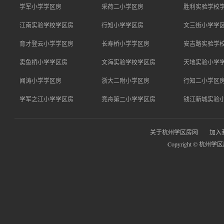
学军小学学区房
采荷二小学区房
胜利实验学校
江南实验学校学区房
行知小学学区房
文三街小学学
育才登云小学学区房
长寿桥小学学区房
安吉路实验学
卖鱼桥小学学区房
文海实验学校学区房
天地实验小学
闻涛小学学区房
浙大二附小学区房
行知二小学区
学军之江小学学区房
竞舟第二小学学区房
钱江新城实验
关于杭州学区房网
加入
Copyright © 杭州