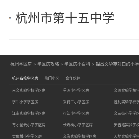
杭州市第十五中学
杭州学区房
>
学区房攻略
>
学区房小百科
>
锦昌文华苑对口的小
杭州名校学区房
热门小区
合作伙伴
崇文实验学校学区房
星洲小学学区房
文澜实验学校
学军小学学区房
采荷二小学区房
胜利实验学校
江南实验学校学区房
行知小学学区房
文三街小学学
育才登云小学学区房
长寿桥小学学区房
安吉路实验学
卖鱼桥小学学区房
文海实验学校学区房
天地实验小学