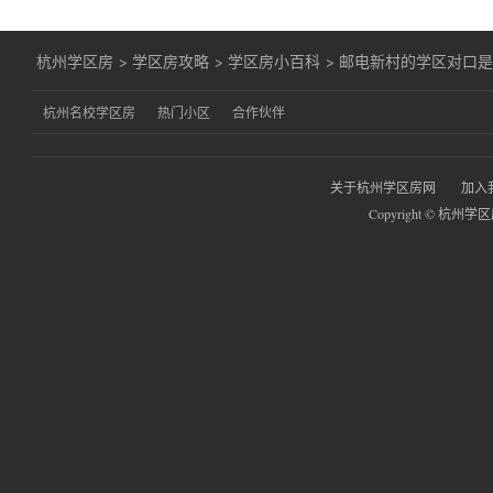
杭州学区房
>
学区房攻略
>
学区房小百科
>
邮电新村的学区对口
杭州名校学区房
热门小区
合作伙伴
关于杭州学区房网
加入
Copyright © 杭州