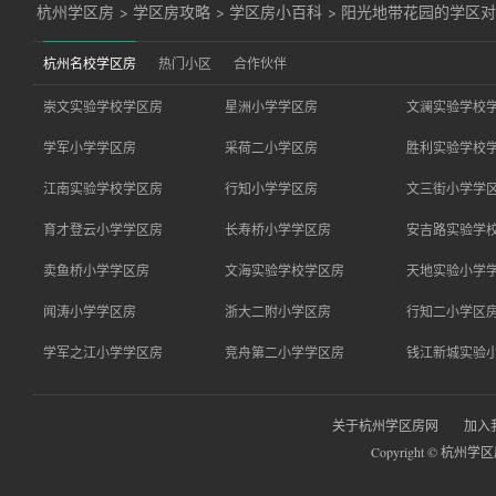
杭州学区房
>
学区房攻略
>
学区房小百科
>
阳光地带花园的学区
杭州名校学区房
热门小区
合作伙伴
崇文实验学校学区房
星洲小学学区房
文澜实验学校
学军小学学区房
采荷二小学区房
胜利实验学校
江南实验学校学区房
行知小学学区房
文三街小学学
育才登云小学学区房
长寿桥小学学区房
安吉路实验学
卖鱼桥小学学区房
文海实验学校学区房
天地实验小学
闻涛小学学区房
浙大二附小学区房
行知二小学区
学军之江小学学区房
竞舟第二小学学区房
钱江新城实验
关于杭州学区房网
加入
Copyright © 杭州