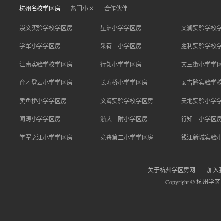
杭州名校学区房
热门小区
合作伙伴
崇文实验学校学区房
星洲小学学区房
文澜实验学校
学军小学学区房
采荷二小学区房
胜利实验学校
江南实验学校学区房
行知小学学区房
文三街小学学
育才登云小学学区房
长寿桥小学学区房
安吉路实验学
卖鱼桥小学学区房
文海实验学校学区房
天地实验小学
闻涛小学学区房
浙大二附小学区房
行知二小学区
学军之江小学学区房
竞舟第二小学学区房
钱江新城实验
关于杭州学区房网
加入
Copyright © 杭州