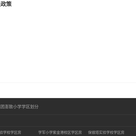
关政策
集团澎致小学学区划分
验学校学区房
学军小学紫金港校区学区房
保俶塔实验学校学区房