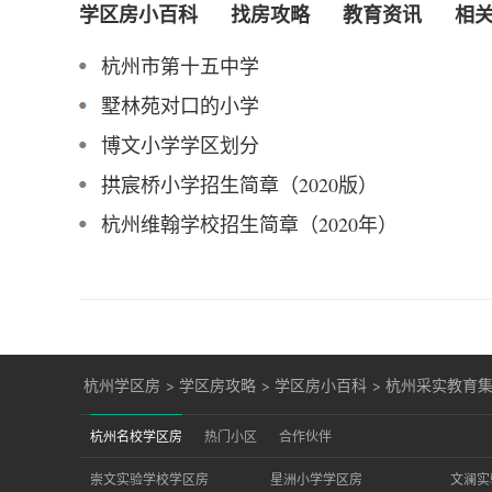
学区房小百科
找房攻略
教育资讯
相
杭州市第十五中学
墅林苑对口的小学
博文小学学区划分
拱宸桥小学招生简章（2020版）
杭州维翰学校招生简章（2020年）
杭州学区房
>
学区房攻略
>
学区房小百科
>
杭州采实教育
杭州名校学区房
热门小区
合作伙伴
崇文实验学校学区房
星洲小学学区房
文澜实