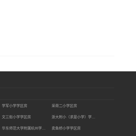
学军小学学区房
采荷二小学区房
文三街小学学区房
浙大附小（求是小学）学区房
华东师范大学附属杭州学校学区房
卖鱼桥小学学区房