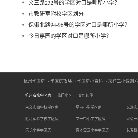
文三路232号的学区对口是哪所小学？
市教研室附校学区划分
保俶北路94-96号的学区对口是哪所小学？
今日嘉园的学区对口是哪所小学？
杭州学区房
>
学区房攻略
>
学区房小百科
>
采荷二小调剂
杭州名校学区房
热门小区
合作伙伴
崇文实验学校学区房
星洲小学学区房
文澜实
胜利实验学校学区房
文一街小学学区房
采荷一
天长小学学区房
育才登云小学学区房
长寿桥