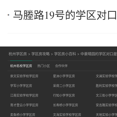
马塍路19号的学区对
杭州学区房
>
学区房攻略
>
学区房小百科
>
中豪晴园的学区对口
杭州名校学区房
热门小区
合作伙伴
崇文实验学校学区房
星洲小学学区房
文澜实验学校
学军小学学区房
采荷二小学区房
胜利实验学校
江南实验学校学区房
行知小学学区房
文三街小学学
育才登云小学学区房
长寿桥小学学区房
安吉路实验学
卖鱼桥小学学区房
文海实验学校学区房
天地实验小学