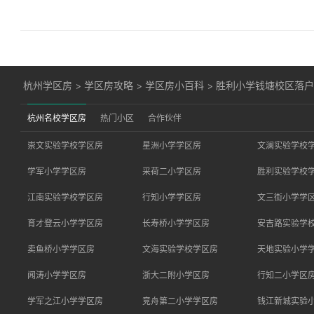
杭州学区房
>
学区房攻略
>
学区房小百科
>
胜利小学钱塘校区落户年
杭州名校学区房
热门小区
合作伙伴
崇文实验学校学区房
星洲小学学区房
文澜实验学校
学军小学学区房
采荷二小学区房
胜利实验学校
江南实验学校学区房
行知小学学区房
文三街小学学
育才登云小学学区房
长寿桥小学学区房
安吉路实验学
卖鱼桥小学学区房
文海实验学校学区房
天地实验小学
闻涛小学学区房
浙大二附小学区房
行知二小学区
学军之江小学学区房
竞舟第二小学学区房
钱江新城实验