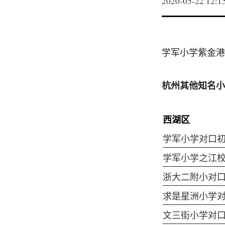
2020-05-22 12:1
学军小学紫金港
杭州其他知名小
西湖区
学军小学对口
学军小学之江
浙大二附小对
求是星洲小学
文三街小学对