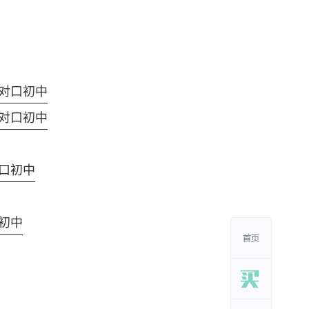
对口初中
对口初中
口初中
初中