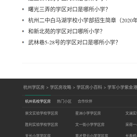
曙光三弄的学区对口是哪所小学？
杭州二中白马湖学校小学部招生简章（2020
和新北苑的学区对口哪所小学？
武林巷5-28号的学区对口是哪所小学？
杭州学区房
>
学区房攻略
>
学区房小百科
>
学军小学紫金
杭州名校学区房
热门小区
合作伙伴
崇文实验学校学区房
星洲小学学区房
文澜实
胜利实验学校学区房
文一街小学学区房
采荷一
天长小学学区房
育才登云小学学区房
长寿桥