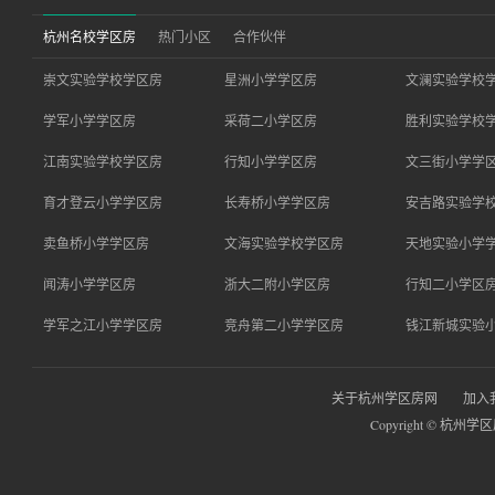
杭州名校学区房
热门小区
合作伙伴
崇文实验学校学区房
星洲小学学区房
文澜实验学校
学军小学学区房
采荷二小学区房
胜利实验学校
江南实验学校学区房
行知小学学区房
文三街小学学
育才登云小学学区房
长寿桥小学学区房
安吉路实验学
卖鱼桥小学学区房
文海实验学校学区房
天地实验小学
闻涛小学学区房
浙大二附小学区房
行知二小学区
学军之江小学学区房
竞舟第二小学学区房
钱江新城实验
关于杭州学区房网
加入
Copyright © 杭州