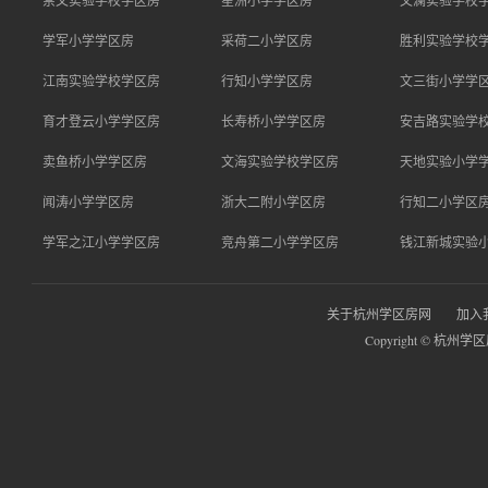
崇文实验学校学区房
星洲小学学区房
文澜实验学校
学军小学学区房
采荷二小学区房
胜利实验学校
江南实验学校学区房
行知小学学区房
文三街小学学
育才登云小学学区房
长寿桥小学学区房
安吉路实验学
卖鱼桥小学学区房
文海实验学校学区房
天地实验小学
闻涛小学学区房
浙大二附小学区房
行知二小学区
学军之江小学学区房
竞舟第二小学学区房
钱江新城实验
关于杭州学区房网
加入
Copyright © 杭州