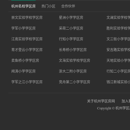
杭州名校学区房
热门小区
合作伙伴
崇文实验学校学区房
星洲小学学区房
文澜实验学校
学军小学学区房
采荷二小学区房
胜利实验学校
江南实验学校学区房
行知小学学区房
文三街小学学
育才登云小学学区房
长寿桥小学学区房
安吉路实验学
卖鱼桥小学学区房
文海实验学校学区房
天地实验小学
闻涛小学学区房
浙大二附小学区房
行知二小学区
学军之江小学学区房
竞舟第二小学学区房
钱江新城实验
关于杭州学区房网
加入
Copyright © 杭州