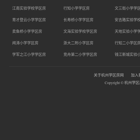
江南实验学校学区房
行知小学学区房
文三街小学学
育才登云小学学区房
长寿桥小学学区房
安吉路实验学
卖鱼桥小学学区房
文海实验学校学区房
天地实验小学
闻涛小学学区房
浙大二附小学区房
行知二小学区
学军之江小学学区房
竞舟第二小学学区房
钱江新城实验
关于杭州学区房网
加入
Copyright © 杭州