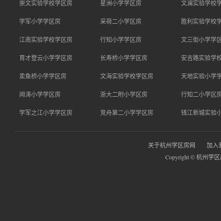
崇文实验学校学区房
星洲小学学区房
文澜实验学校
学军小学学区房
采荷二小学区房
胜利实验学校
江南实验学校学区房
行知小学学区房
文三街小学学
育才登云小学学区房
长寿桥小学学区房
安吉路实验学
卖鱼桥小学学区房
文海实验学校学区房
天地实验小学
闻涛小学学区房
浙大二附小学区房
行知二小学区
学军之江小学学区房
竞舟第二小学学区房
钱江新城实验
关于杭州学区房网
加入
Copyright © 杭州