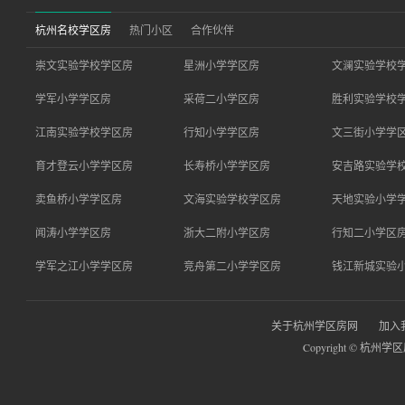
杭州名校学区房
热门小区
合作伙伴
崇文实验学校学区房
星洲小学学区房
文澜实验学校
学军小学学区房
采荷二小学区房
胜利实验学校
江南实验学校学区房
行知小学学区房
文三街小学学
育才登云小学学区房
长寿桥小学学区房
安吉路实验学
卖鱼桥小学学区房
文海实验学校学区房
天地实验小学
闻涛小学学区房
浙大二附小学区房
行知二小学区
学军之江小学学区房
竞舟第二小学学区房
钱江新城实验
关于杭州学区房网
加入
Copyright © 杭州