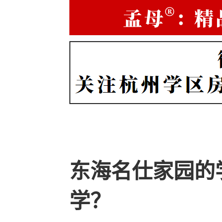
东海名仕家园的
学？