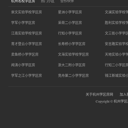
杭州名校学区房
热门小区
合作伙伴
崇文实验学校学区房
星洲小学学区房
文澜实验学校
学军小学学区房
采荷二小学区房
胜利实验学校
江南实验学校学区房
行知小学学区房
文三街小学学
育才登云小学学区房
长寿桥小学学区房
安吉路实验学
卖鱼桥小学学区房
文海实验学校学区房
天地实验小学
闻涛小学学区房
浙大二附小学区房
行知二小学区
学军之江小学学区房
竞舟第二小学学区房
钱江新城实验
关于杭州学区房网
加入
Copyright © 杭州