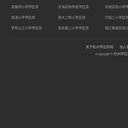
卖鱼桥小学学区房
文海实验学校学区房
天地实验小学
闻涛小学学区房
浙大二附小学区房
行知二小学区
学军之江小学学区房
竞舟第二小学学区房
钱江新城实验
关于杭州学区房网
加入
Copyright © 杭州