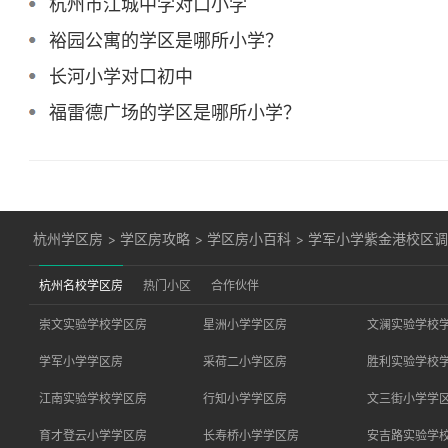
杭州市江城中学对口小学
裕园公寓的学区是哪所小学？
长河小学对口初中
福雷德广场的学区是哪所小学？
杭州学区房
>
学区房攻略
>
学区房小百科
>
学军小学紫金港校区
杭州名校学区房
热门小区
合作伙伴
崇文实验学校学区房
星洲小学学区房
文澜实验学校
学军小学学区房
采荷二小学区房
胜利实验学校
江南实验学校学区房
行知小学学区房
文三街小学学
育才登云小学学区房
长寿桥小学学区房
安吉路实验学