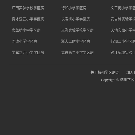
江南实验学校学区房
行知小学学区房
文三街小学学
育才登云小学学区房
长寿桥小学学区房
安吉路实验学
卖鱼桥小学学区房
文海实验学校学区房
天地实验小学
闻涛小学学区房
浙大二附小学区房
行知二小学区
学军之江小学学区房
竞舟第二小学学区房
钱江新城实验
关于杭州学区房网
加入
Copyright © 杭州