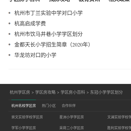
杭州市丁兰实验中学对口小学
杭高启成学费
杭州市饮马井巷小学学区划分
金都天长小学招生简章（2020年）
华龙坊对口的小学
杭州学区房
>
学区房攻略
>
学区房小百科
>
东冠小学学区划分
杭州名校学区房
热门小区
合作伙伴
崇文实验学校学区房
星洲小学学区房
文澜实验学校
学军小学学区房
采荷二小学区房
胜利实验学校