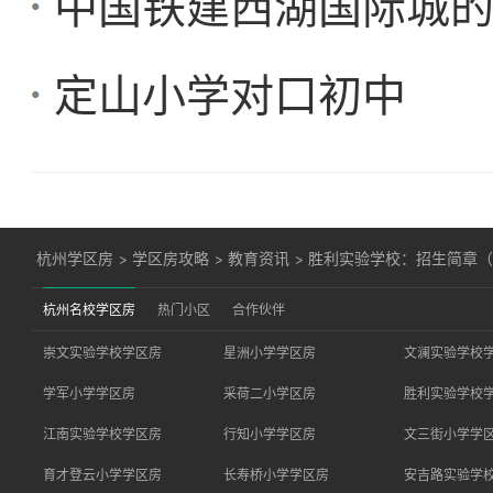
中国铁建西湖国际城
定山小学对口初中
杭州学区房
>
学区房攻略
>
教育资讯
>
胜利实验学校：招生简章（2
杭州名校学区房
热门小区
合作伙伴
崇文实验学校学区房
星洲小学学区房
文澜实验学校
学军小学学区房
采荷二小学区房
胜利实验学校
江南实验学校学区房
行知小学学区房
文三街小学学
育才登云小学学区房
长寿桥小学学区房
安吉路实验学