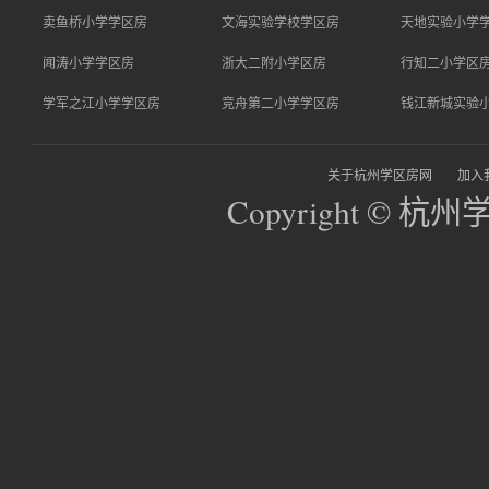
卖鱼桥小学学区房
文海实验学校学区房
天地实验小学
闻涛小学学区房
浙大二附小学区房
行知二小学区
学军之江小学学区房
竞舟第二小学学区房
钱江新城实验
关于杭州学区房网
加入
Copyright © 