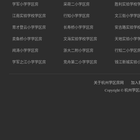
学军小学学区房
采荷二小学区房
胜利实验学校
江南实验学校学区房
行知小学学区房
文三街小学学
育才登云小学学区房
长寿桥小学学区房
安吉路实验学
卖鱼桥小学学区房
文海实验学校学区房
天地实验小学
闻涛小学学区房
浙大二附小学区房
行知二小学区
学军之江小学学区房
竞舟第二小学学区房
钱江新城实验
关于杭州学区房网
加入
Copyright © 杭州